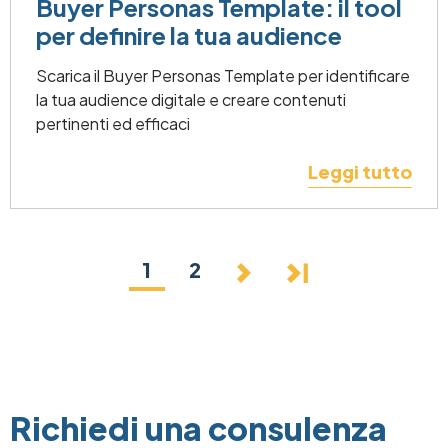
Buyer Personas Template: il tool
per definire la tua audience
Scarica il Buyer Personas Template per identificare
la tua audience digitale e creare contenuti
pertinenti ed efficaci
Leggi tutto
Pagination
Current page
1
Page
2
Next page
Last page
Richiedi una consulenza