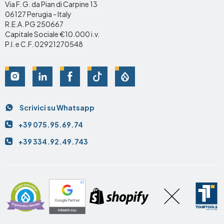
Via F. G. da Pian di Carpine 13
06127 Perugia - Italy
R.E.A. PG 250667
Capitale Sociale €10.000 i.v.
P.I. e C.F. 02921270548
Social
Scrivici su Whatsapp
Contatti
+39 075.95.69.74
+39 334.92.49.743