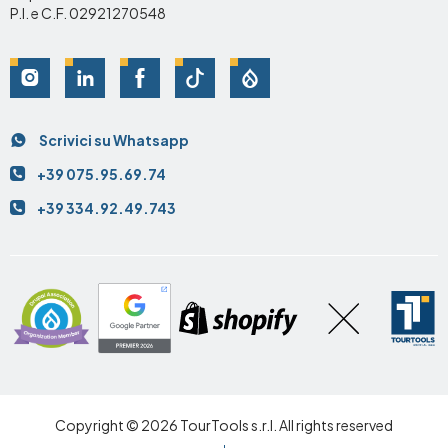
P.I. e C.F. 02921270548
Social
Scrivici su Whatsapp
Contatti
+39 075.95.69.74
+39 334.92.49.743
Copyright © 2026 TourTools s.r.l. All rights reserved