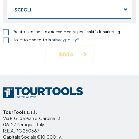
SCEGLI
Presto il consenso a ricevere email per finalità di marketing
Ho letto e accetto la
privacy policy
*
INVIA
TourTools s.r.l.
Via F. G. da Pian di Carpine 13
06127 Perugia - Italy
R.E.A. PG 250667
Capitale Sociale €10.000 i.v.