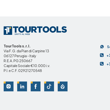
C
TourTools s.r.l.
S
Via F. G. da Pian di Carpine 13
+
06127 Perugia - Italy
R.E.A. PG 250667
+
Capitale Sociale €10.000 i.v.
P.I. e C.F. 02921270548
Social