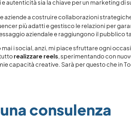
 e autenticità sia la chiave per un marketing di 
 le aziende a costruire collaborazioni strategic
fluencer più adatti e gestisco le relazioni per gar
messaggio aziendale e raggiungono il pubblico t
i i social, anzi, mi piace sfruttare ogni occas
tutto
realizzare reels
, sperimentando con nuove 
mie capacità creative. Sarà per questo che in 
 una consulenza