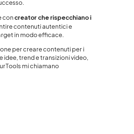
successo.
he con
creator che rispecchiano i
antire contenuti autentici e
arget in modo efficace.
ione per creare contenuti per i
idee, trend e transizioni video,
TourTools mi chiamano