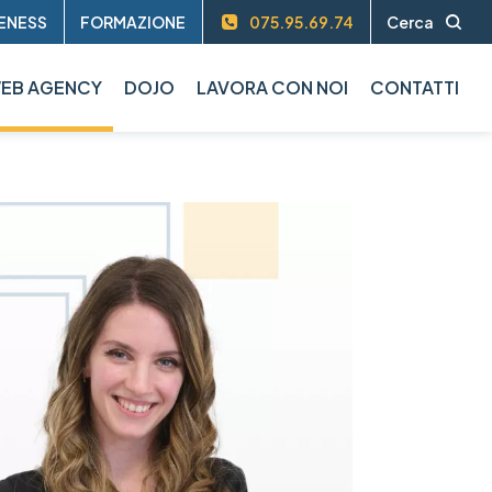
ENESS
FORMAZIONE
075.95.69.74
Cerca
EB AGENCY
DOJO
LAVORA CON NOI
CONTATTI