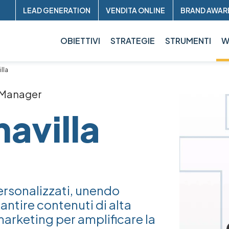
Header
LEAD GENERATION
VENDITA ONLINE
BRAND AWAR
sup
OBIETTIVI
STRATEGIE
STRUMENTI
W
lla
r Manager
Image
mavilla
personalizzati, unendo
rantire contenuti di alta
 marketing per amplificare la