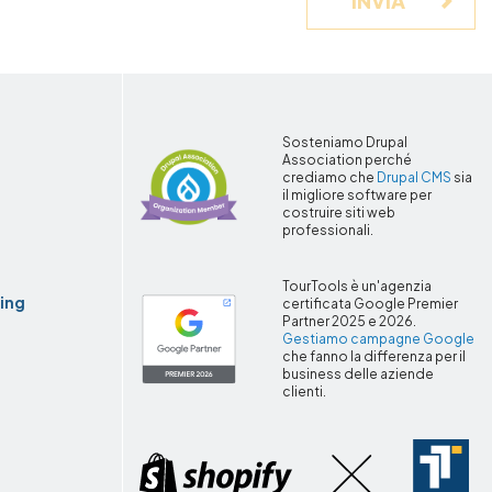
INVIA
r
Sosteniamo Drupal
Association perché
crediamo che
Drupal CMS
sia
il migliore software per
costruire siti web
professionali.
TourTools è un'agenzia
ing
certificata Google Premier
Partner 2025 e 2026.
Gestiamo campagne Google
che fanno la differenza per il
business delle aziende
clienti.