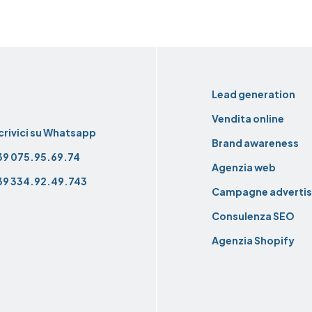
Foote
Lead generation
Vendita online
ontatti
crivici su Whatsapp
Brand awareness
39 075.95.69.74
Agenzia web
39 334.92.49.743
Campagne advertis
Consulenza SEO
Agenzia Shopify