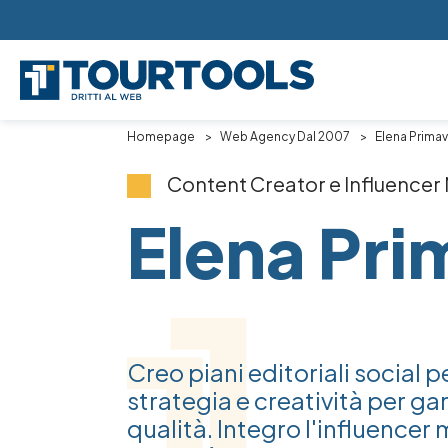
Skip to main content
Breadcrumb
Homepage
Web Agency Dal 2007
Elena Primavi
Content Creator e Influence
Elena Pri
Creo piani editoriali social 
strategia e creatività per ga
qualità. Integro l'influencer