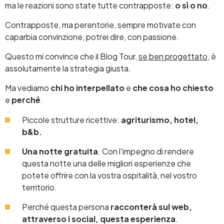
ma le reazioni sono state tutte contrapposte:
o sì o no
.
Contrapposte, ma perentorie, sempre motivate con
caparbia convinzione, potrei dire, con passione.
Questo mi convince che il Blog Tour,
se ben progettato
, è
assolutamente la strategia giusta.
Ma vediamo
chi ho interpellato
e
che cosa ho chiesto
e
perché
.
Piccole strutture ricettive:
agriturismo, hotel,
b&b.
Una notte gratuita
. Con l'impegno di rendere
questa notte una delle migliori esperienze che
potete offrire con la vostra ospitalità, nel vostro
territorio.
Perché questa persona
racconterà sul web,
attraverso i social, questa esperienza
.