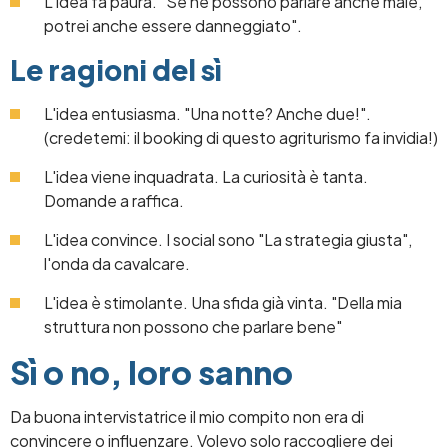
L'idea fa paura. "Se ne possono parlare anche male,
potrei anche essere danneggiato".
Le ragioni del sì
L'idea entusiasma. "Una notte? Anche due!".
(credetemi: il booking di questo agriturismo fa invidia!)
L'idea viene inquadrata. La curiosità è tanta.
Domande a raffica.
L'idea convince. I social sono "La strategia giusta",
l'onda da cavalcare.
L'idea è stimolante. Una sfida già vinta. "Della mia
struttura non possono che parlare bene"
Sì o no, loro sanno
Da buona intervistatrice il mio compito non era di
convincere o influenzare. Volevo solo raccogliere dei