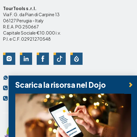
TourTools s.r.l.
Via F. G. da Pian di Carpine 13
06127 Perugia - Italy
R.E.A. PG 250667
Capitale Sociale €10.000 i.v.
P.I. e C.F. 02921270548
Social
Scrivici su Whatsapp
Contatti
Scarica la risorsa nel Dojo
+39 075.95.69.74
+39 334.92.49.743