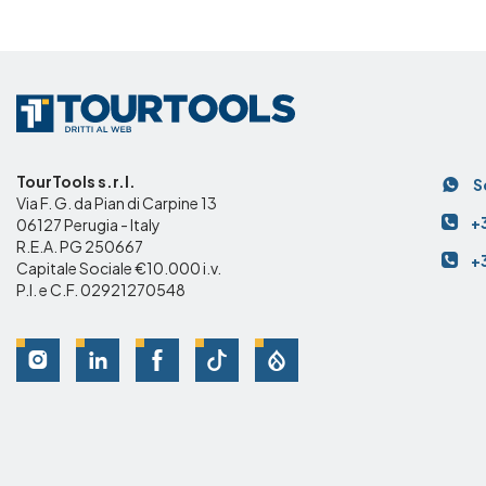
C
TourTools s.r.l.
S
Via F. G. da Pian di Carpine 13
+
06127 Perugia - Italy
R.E.A. PG 250667
+
Capitale Sociale €10.000 i.v.
P.I. e C.F. 02921270548
Social