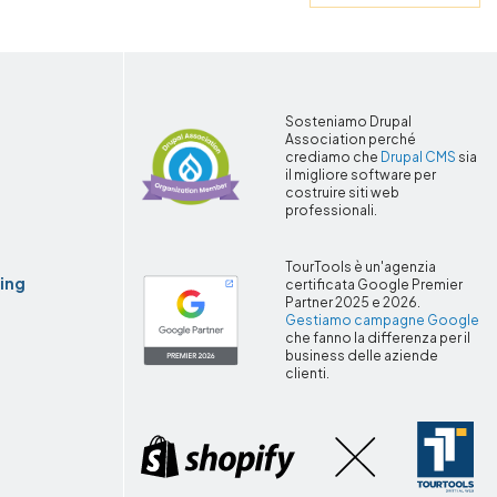
r
Sosteniamo Drupal
Association perché
crediamo che
Drupal CMS
sia
il migliore software per
costruire siti web
professionali.
TourTools è un'agenzia
ing
certificata Google Premier
Partner 2025 e 2026.
Gestiamo campagne Google
che fanno la differenza per il
business delle aziende
clienti.