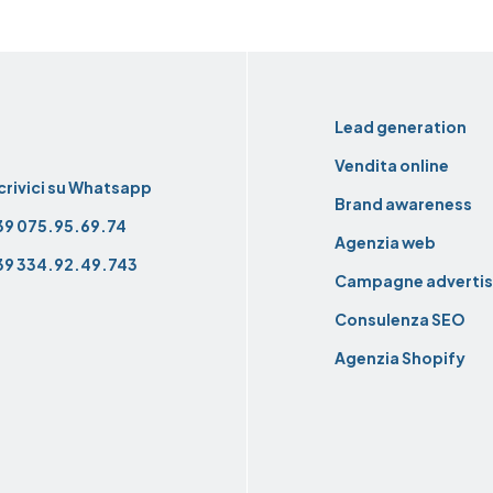
Foote
Lead generation
Vendita online
ontatti
crivici su Whatsapp
Brand awareness
39 075.95.69.74
Agenzia web
39 334.92.49.743
Campagne advertis
Consulenza SEO
Agenzia Shopify