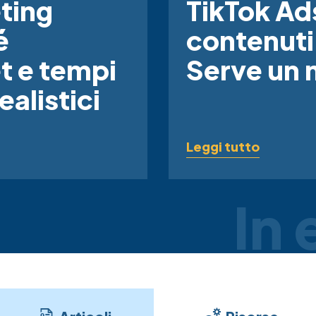
ting
TikTok Ad
é
contenuti
t e tempi
Serve un
alistici
Leggi tutto
In