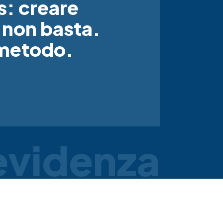
s: creare
 non basta.
 metodo.
 evidenza