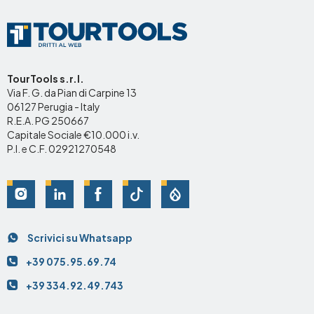
TourTools s.r.l.
Via F. G. da Pian di Carpine 13
06127 Perugia - Italy
R.E.A. PG 250667
Capitale Sociale €10.000 i.v.
P.I. e C.F. 02921270548
Social
Scrivici su Whatsapp
Contatti
+39 075.95.69.74
+39 334.92.49.743