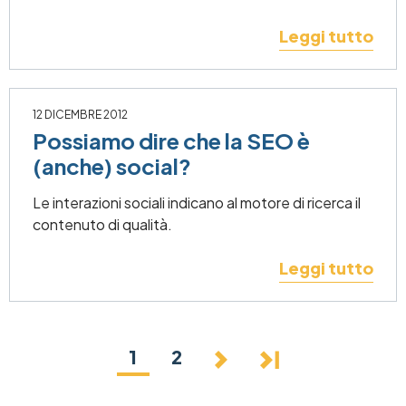
Leggi tutto
12 DICEMBRE 2012
Possiamo dire che la SEO è
(anche) social?
Le interazioni sociali indicano al motore di ricerca il
contenuto di qualità.
Leggi tutto
Pagination
Current page
1
Page
2
Next page
Last page