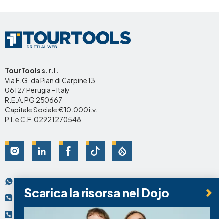
TourTools s.r.l.
Via F. G. da Pian di Carpine 13
06127 Perugia - Italy
R.E.A. PG 250667
Capitale Sociale €10.000 i.v.
P.I. e C.F. 02921270548
Social
Scrivici su Whatsapp
Contatti
Scarica la risorsa nel Dojo
+39 075.95.69.74
+39 334.92.49.743