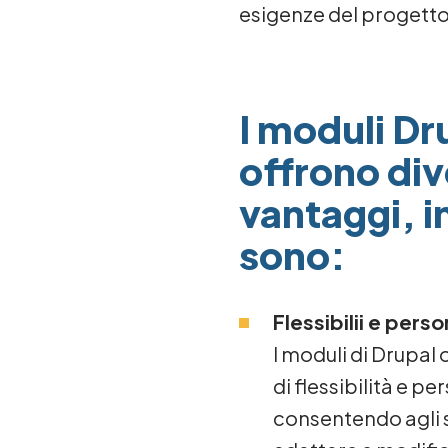
esigenze del progett
I moduli Dr
offrono div
vantaggi, i
sono:
Flessibilii e perso
I moduli di Drupal
di flessibilità e p
consentendo agli s