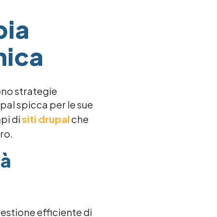
pia
nica
ono strategie
pal spicca per le sue
pi di
siti drupal
che
ro.
tà
estione efficiente di