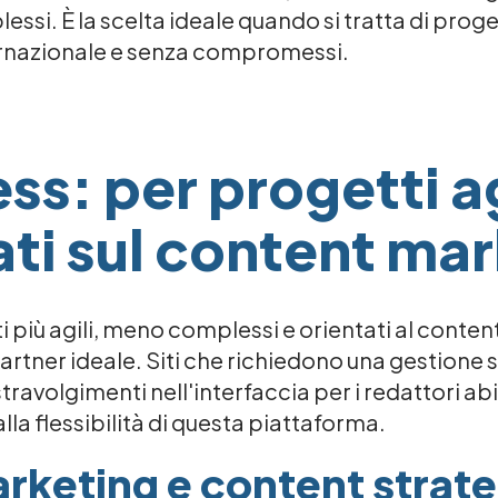
lessi. È la scelta ideale quando si tratta di pro
internazionale e senza compromessi.
s: per progetti ag
ati sul content ma
ti più agili, meno complessi e orientati al conte
 partner ideale. Siti che richiedono una gestion
travolgimenti nell'interfaccia per i redattori a
la flessibilità di questa piattaforma.
rketing e content strat