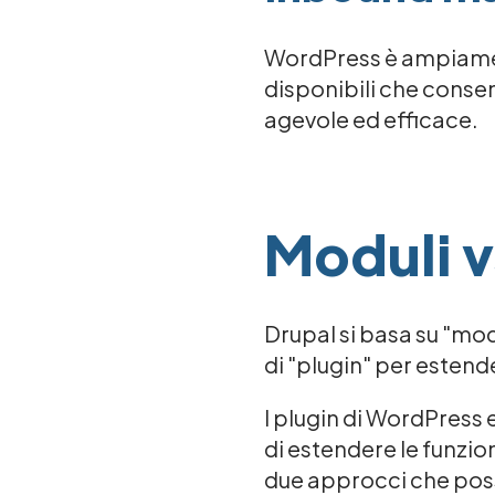
WordPress è ampiament
disponibili che conse
agevole ed efficace.
Moduli v
Drupal si basa su "mod
di "plugin" per estend
I plugin di WordPress
di estendere le funzion
due approcci che posso