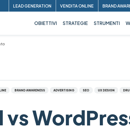
Header
LEAD GENERATION
VENDITA ONLINE
BRAND AWAR
sup
OBIETTIVI
STRATEGIE
STRUMENTI
W
sto
LINE
BRAND AWARENESS
ADVERTISING
SEO
UX DESIGN
DRU
l vs WordPres