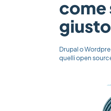
come s
giusto
Drupal o Wordpres
quelli open source
Image