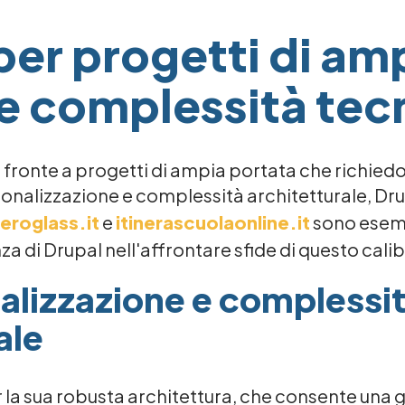
per progetti di am
e complessità tec
 fronte a progetti di ampia portata che richied
zionalizzazione e complessità architetturale, Dru
eroglass.it
e
itinerascuolaonline.it
sono esem
a di Drupal nell'affrontare sfide di questo calib
alizzazione e complessi
ale
r la sua robusta architettura, che consente una g