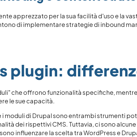
e apprezzato per la sua facilità d'uso e la va
ntono di implementare strategie di inbound ma
s plugin: differen
uli" che offrono funzionalità specifiche, mentr
ere le sue capacità.
 e i moduli di Drupal sono entrambi strumenti p
alità dei rispettivi CMS. Tuttavia, ci sono alcune 
no influenzare la scelta tra WordPress e Drupal