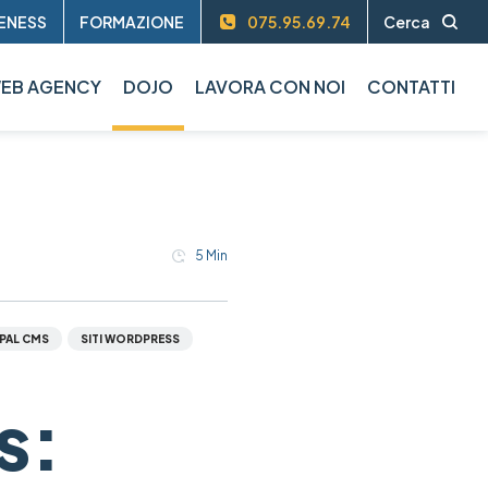
ENESS
FORMAZIONE
075.95.69.74
Cerca
EB AGENCY
DOJO
LAVORA CON NOI
CONTATTI
5
Min
PAL CMS
SITI WORDPRESS
s: