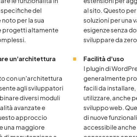
re le funzionalità in
estensioni per agg
 specifiche del
al sito. Questo pe
 noto per la sua
soluzioni per una
e progetti altamente
esigenze senza d
omplessi.
sviluppare da zero
are un'architettura
Facilità d'uso
I plugin di WordPr
o con un'architettura
generalmente prog
ente agli sviluppatori
facili da installare
binare diversi moduli
utilizzare, anche p
alità avanzate e
sviluppo web. Que
uesto approccio
di nuove funzionalit
ce una maggiore
accessibile anche 
ità di manutenzione a
conoscenze appro