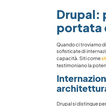
Drupal: 
portata 
Quando ci troviamo di
sofisticate di interna
capacità. Siti come
st
testimoniano la potenz
Internazion
architettur
Drupal si distingue pe