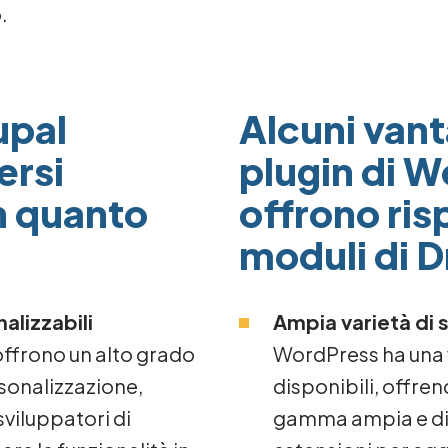
o.
upal
Alcuni vant
ersi
plugin di 
n quanto
offrono ris
moduli di D
nalizzabili
Ampia varietà di 
 offrono un alto grado
WordPress ha una v
ersonalizzazione,
disponibili, offren
viluppatori di
gamma ampia e div