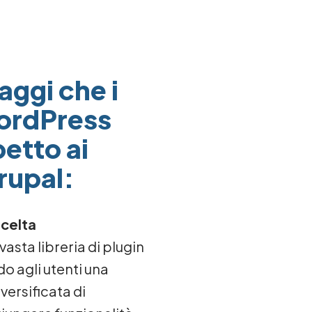
aggi che i
WordPress
petto ai
rupal:
scelta
asta libreria di plugin
do agli utenti una
ersificata di