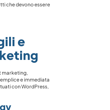
getti che devono essere
ili e
rketing
nt marketing,
e semplice e immediata
bituati con WordPress,
egy