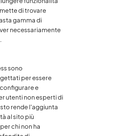
iungere funzionalità
rmette di trovare
 vasta gamma di
over necessariamente
.
ess sono
ettati per essere
, configurare e
er utenti non esperti di
sto rende l'aggiunta
à al sito più
per chi non ha
fondite di