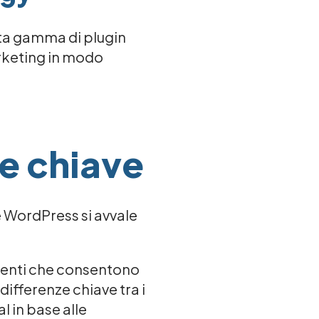
sta gamma di plugin
rketing in modo
ze chiave
e WordPress si avvale
otenti che consentono
differenze chiave tra i
 in base alle