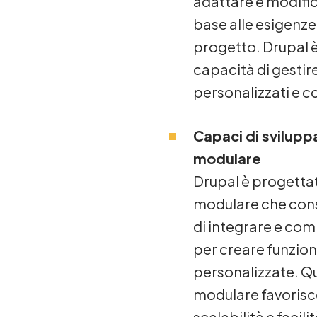
adattare e modifica
base alle esigenze
progetto. Drupal è
capacità di gestir
personalizzati e c
Capaci di svilupp
modulare
Drupal è progettat
modulare che cons
di integrare e com
per creare funzion
personalizzate. Q
modulare favoris
scalabilità e facil