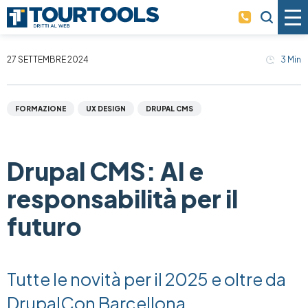
Skip to main content
27 SETTEMBRE 2024
3
Min
FORMAZIONE
UX DESIGN
DRUPAL CMS
Drupal CMS: AI e
responsabilità per il
futuro
Tutte le novità per il 2025 e oltre da
DrupalCon Barcellona