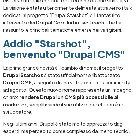
discorso ufficiale con una torta di compleanno simbolica.
La visione è stata ulteriormente delineata attraverso i talk
dedicati al progetto "Drupal Starshot" e il fantastico
intervento dei
Drupal Core Initiative Leads
, che ha
riassunto le principali tematiche emerse nei vari giorni.
Addio "Starshot",
benvenuto "Drupal CMS"
La prima grande novità è il cambio di nome: il progetto
Drupal Starshot
è stato ufficialmente ribattezzato
Drupal CMS
, a seguito di una votazione della community
ad agosto. Questo nuovo nome rappresenta un impegno
chiaro:
rendere Drupal un CMS più accessibile ai
marketer
, semplificando il suo utilizzo per chi non è uno
sviluppatore.
Negli ultimi anni, Drupal è stato molto apprezzato dagli
esperti, ma percepito come complesso dai meno tecnici.