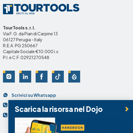
TourTools s.r.l.
Via F. G. da Pian di Carpine 13
06127 Perugia - Italy
R.E.A. PG 250667
Capitale Sociale €10.000 i.v.
P.I. e C.F. 02921270548
Social
Scrivici su Whatsapp
Contatti
+39 075.95.69.74
Scarica la risorsa nel Dojo
+39 334.92.49.743