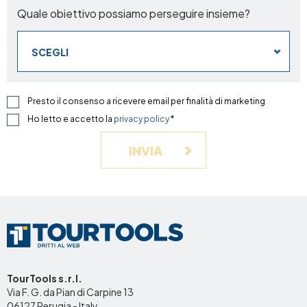
Quale obiettivo possiamo perseguire insieme?
SCEGLI
Presto il consenso a ricevere email per finalità di marketing
Ho letto e accetto la
privacy policy
*
INVIA
TourTools s.r.l.
Via F. G. da Pian di Carpine 13
06127 Perugia - Italy