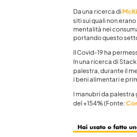
Da una ricerca di
McK
siti sui quali non era
mentalità nei consuma
portando questo sett
Il Covid-19 ha permess
In una ricerca di Stack
palestra, durante il m
i beni alimentari e pri
I manubri da palestra
del +154% (Fonte:
Cor