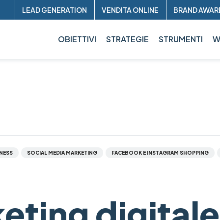
Header
LEAD GENERATION
VENDITA ONLINE
BRAND AWAR
sup
OBIETTIVI
STRATEGIE
STRUMENTI
W
NESS
SOCIAL MEDIA MARKETING
FACEBOOK E INSTAGRAM SHOPPING
keting digitale