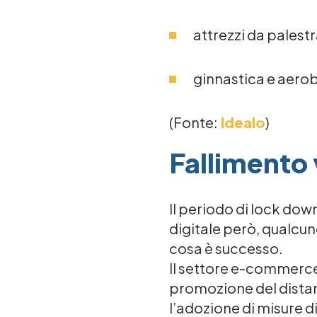
attrezzi da palest
ginnastica e aero
(Fonte:
Idealo
)
Fallimento
Il periodo di lock do
digitale però, qualcun
cosa è successo.
Il settore e-commerce
promozione del distan
l’adozione di misure d