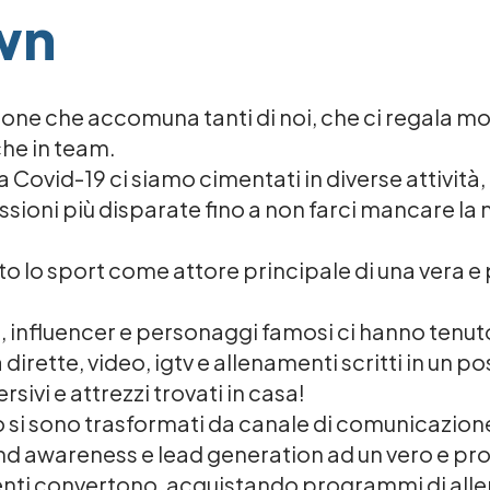
own
ione che accomuna tanti di noi, che ci regala mom
che in team.
Covid-19 ci siamo cimentati in diverse attività, d
passioni più disparate fino a non farci mancare la 
to lo sport come attore principale di una vera 
ivi, influencer e personaggi famosi ci hanno ten
dirette, video, igtv e allenamenti scritti in un po
rsivi e attrezzi trovati in casa!
po si sono trasformati da canale di comunicazio
and awareness e lead generation ad un vero e pr
tenti convertono, acquistando programmi di al