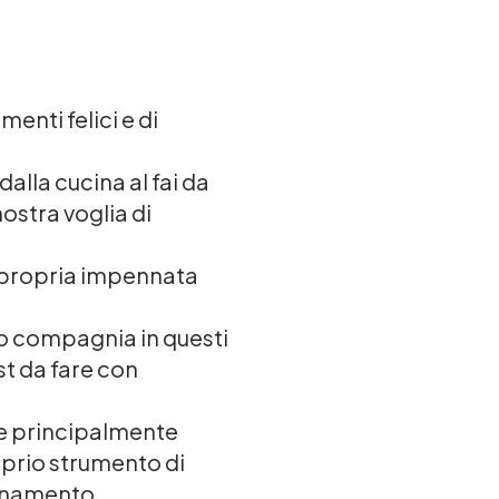
enti felici e di
alla cucina al fai da
nostra voglia di
e propria impennata
uto compagnia in questi
st da fare con
ne principalmente
oprio strumento di
lenamento