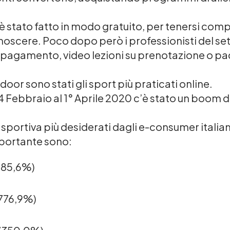
 stato fatto in modo gratuito, per tenersi co
onoscere. Poco dopo però i professionisti del set
 pagamento, video lezioni su prenotazione o pa
 indoor sono stati gli sport più praticati online.
 Febbraio al 1° Aprile 2020 c’è stato un boom di
tà sportiva più desiderati dagli e-consumer itali
mportante sono:
685,6%)
9776,9%)