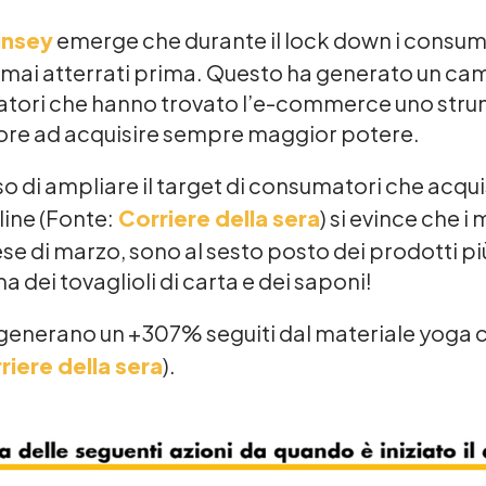
insey
emerge che durante il lock down i consum
no mai atterrati prima. Questo ha generato un c
tori che hanno trovato l’e-commerce uno strum
ore ad acquisire sempre maggior potere.
o di ampliare il target di consumatori che acqui
line (Fonte:
Corriere della sera
) si evince che i
ese di marzo, sono al sesto posto dei prodotti p
ma dei tovaglioli di carta e dei saponi!
 generano un +307% seguiti dal materiale yoga
riere della sera
).