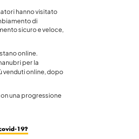
atori hanno visitato
ambiamento di
ento sicuro e veloce,
stano online.
 manubri per la
iù venduti online, dopo
 con una progressione