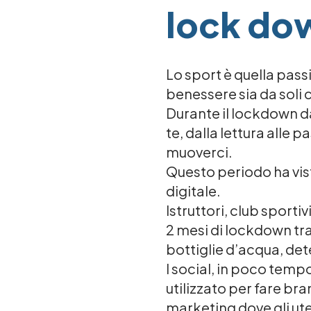
lock d
Lo sport è quella pass
benessere sia da soli 
Durante il lockdown da 
te, dalla lettura alle 
muoverci.
Questo periodo ha vis
digitale.
Istruttori, club sport
2 mesi di lockdown tra 
bottiglie d’acqua, dete
I social, in poco tem
utilizzato per fare br
marketing dove gli u