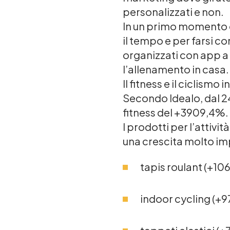
personalizzati e non.
In un primo momento è
il tempo e per farsi c
organizzati con app a
l’allenamento in casa.
Il fitness e il ciclismo
Secondo Idealo, dal 24
fitness del +3909,4%.
I prodotti per l’attivi
una crescita molto i
tapis roulant (+10
indoor cycling (+