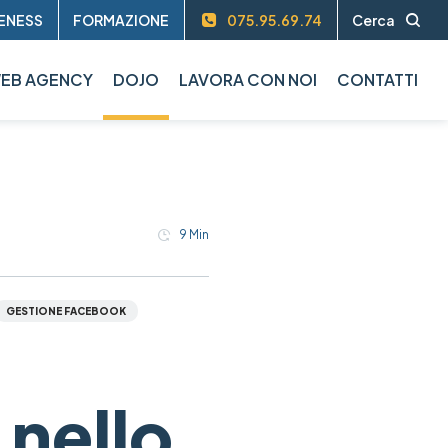
ENESS
FORMAZIONE
075.95.69.74
Cerca
EB AGENCY
DOJO
LAVORA CON NOI
CONTATTI
9
Min
GESTIONE FACEBOOK
 nello