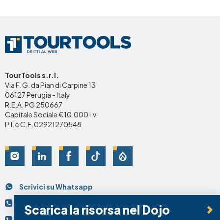
TourTools s.r.l.
Via F. G. da Pian di Carpine 13
06127 Perugia - Italy
R.E.A. PG 250667
Capitale Sociale €10.000 i.v.
P.I. e C.F. 02921270548
Social
Scrivici su Whatsapp
Contatti
+39 075.95.69.74
Scarica la risorsa nel Dojo