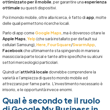
ottimizzato per il mobile
, per garantire una
esperienza
ottimale
su questi dispositivi.
Poi il mondo mobile, oltre alla ricerca, è fatto di
app
, molte
delle quali permettono ricerche locali.
Parlo di app come
Google Maps
, ma è doveroso citare le
Apple Maps
,
Yelp
(che sarà installato per default sui
cellulari Samsung),
Here
,
FourSquare
/
SwarmApp
,
Facebook
che ultimamente sta spingendo in maniera
massiccia la parte local e tante altre specifiche su alcuni
settori merceologici particolari.
Quindi un'
attività locale
dovrebbe comprendere la
varietà e l'ampiezza di questo mondo mobile ed
attrezzarsi per farne parte. L'investimento necessario è
irrisorio, e le opportunità invece enormi.
Qual è secondo te il ruolo
di Google My Business in