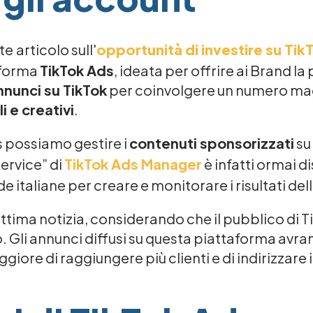
te
articolo sull'
opportunità di investire su Tik
aforma
TikTok Ads
, ideata per offrire ai Brand la 
nnunci su TikTok
per coinvolgere un numero ma
i e creativi
.
s possiamo gestire i
contenuti sponsorizzati
su
ervice” di
TikTok Ads Manager
è infatti ormai di
nde italiane per creare e monitorare i risultati d
ttima notizia, considerando che il pubblico di 
o. Gli annunci diffusi su questa piattaforma avr
iore di raggiungere più clienti e di indirizzare il