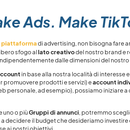
ke Ads. Make TikT
a
piattaforma
di advertising, non bisogna fare a
libero sfogo al
lato creativo
del nostro brand e 
ndipendentemente dalle dimensioni del nostro
ccount
in base alla nostra località di interesse 
r promuovere prodotti e servizi) e
account indi
b personale, ad esempio), possiamo iniziare a 
e uno o più
Gruppi di annunci
, potremmo scegli
tre a decidere il budget che desideriamo investi
e ai nostri obiettivi.