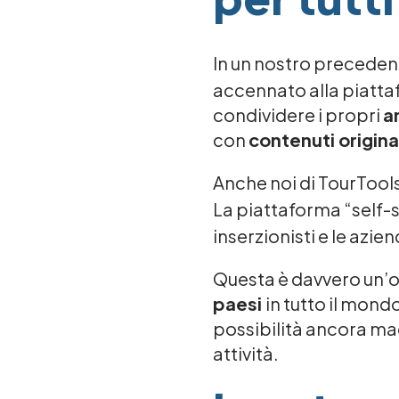
In un nostro preceden
accennato alla piatt
condividere i propri
a
con
contenuti original
Anche noi di TourTool
La piattaforma “self-s
inserzionisti e le azie
Questa è davvero un’o
paesi
in tutto il mond
possibilità ancora magg
attività.