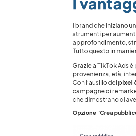
I vantag
I brand che iniziano u
strumenti per aumenta
approfondimento, stru
Tutto questo in manie
Grazie a TikTok Ads è 
provenienza, età, inter
Con l’ausilio del
pixel
campagne di remarket
che dimostrano di aver
Opzione "Crea pubblic