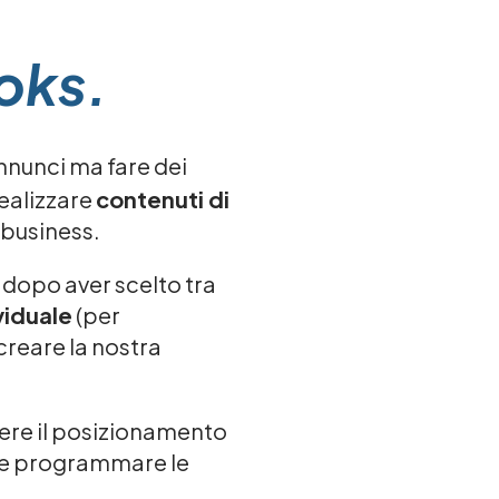
oks.
nnunci ma fare dei
realizzare
contenuti di
 business.
e dopo aver scelto tra
viduale
(per
creare la nostra
ere il posizionamento
re e programmare le