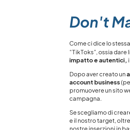
Don't Ma
Come ci dice lo stess
“TikToks”, ossia dare 
impatto e autentici,
i
Dopo aver creato un
a
account business
(pe
promuovere un sito we
campagna.
Se scegliamo di crear
e il nostro target, ol
nostre inserzioni in bas