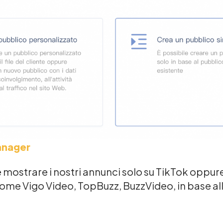
anager
mostrare i nostri annunci solo su TikTok oppure
come Vigo Video, TopBuzz, BuzzVideo, in base al