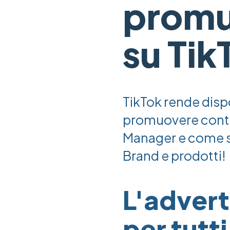
promuo
su Tik
TikTok rende dispo
promuovere conten
Manager e come s
Brand e prodotti!
L'advert
per tutt