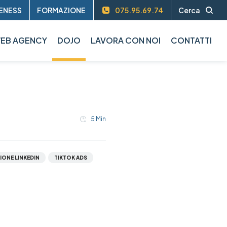
ENESS
FORMAZIONE
075.95.69.74
Cerca
EB AGENCY
DOJO
LAVORA CON NOI
CONTATTI
5
Min
IONE LINKEDIN
TIKTOK ADS