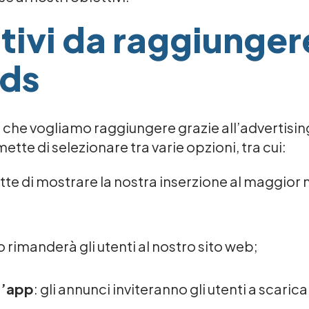
ttivi da raggiunge
Ads
vi che vogliamo raggiungere grazie all’advertisi
tte di selezionare tra varie opzioni, tra cui:
tte di mostrare la nostra inserzione al maggior 
o rimanderà gli utenti al nostro sito web;
un’app
: gli annunci inviteranno gli utenti a scaric