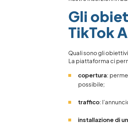
Gli obie
TikTok 
Quali sono gli obietti
La piattaforma ci perme
copertura
: perme
possibile;
traffico
: l’annunci
installazione di 