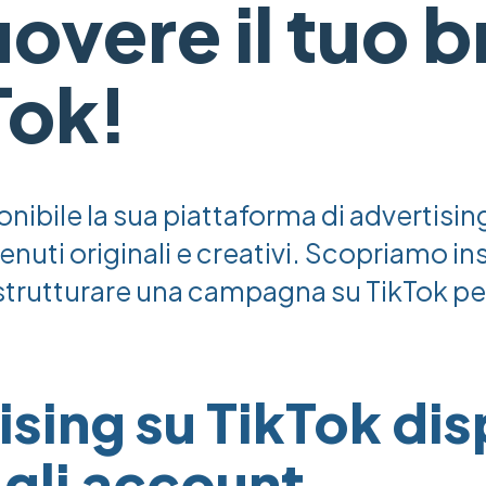
vere il tuo 
Tok!
nibile la sua piattaforma di advertisin
uti originali e creativi. Scopriamo i
trutturare una campagna su TikTok p
ising su TikTok dis
i gli account