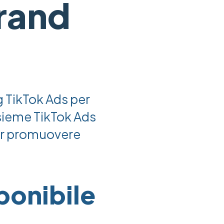
brand
g TikTok Ads per
nsieme TikTok Ads
er promuovere
ponibile