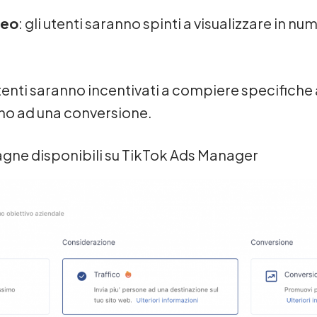
deo
: gli utenti saranno spinti a visualizzare in n
 utenti saranno incentivati a compiere specifiche 
o ad una conversione.
agne disponibili su TikTok Ads Manager