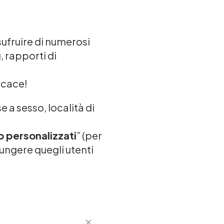
ufruire di numerosi
g, rapporti di
ficace!
e a sesso, località di
 personalizzati
” (per
iungere quegli utenti