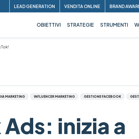
Header
LEAD GENERATION
VENDITA ONLINE
BRAND AWAR
sup
OBIETTIVI
STRATEGIE
STRUMENTI
W
kTok!
DIA MARKETING
INFLUENCER MARKETING
GESTIONE FACEBOOK
GEST
 Ads: inizia a