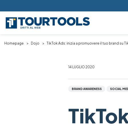
Skip to main content
Breadcrumb
Homepage
Dojo
TikTok Ads: inizia a promuovere il tuo brand su Ti
14 LUGLIO 2020
BRAND AWARENESS
SOCIAL ME
TikTok