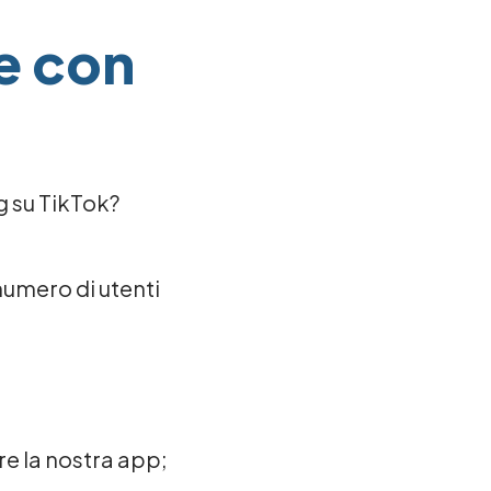
re con
ng su TikTok?
numero di utenti
are la nostra app;