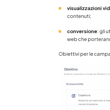
visualizzazioni vi
contenuti;
conversione
: gli
web che porterann
Obiettivi per le camp