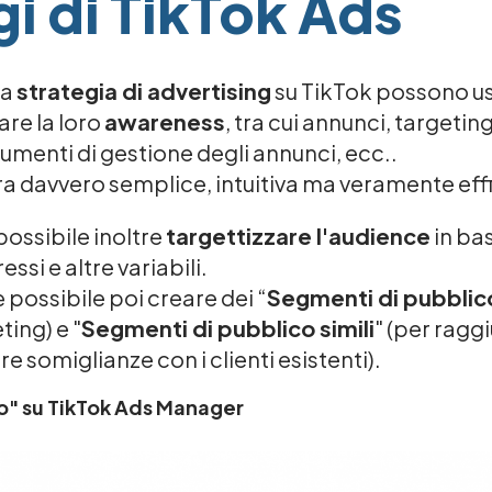
gi di TikTok Ads
na
strategia di advertising
su TikTok possono us
re la loro
awareness
, tra cui annunci, targetin
menti di gestione degli annunci, ecc..
ra davvero semplice, intuitiva ma veramente ef
possibile inoltre
targettizzare l'audience
in bas
essi e altre variabili.
è possibile poi creare dei “
Segmenti di pubblico
ing) e "
Segmenti di pubblico simili
" (per ragg
e somiglianze con i clienti esistenti).
o" su TikTok Ads Manager