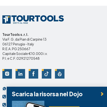
TourTools s.r.l.
Via F. G. da Pian di Carpine 13
06127 Perugia - Italy
R.E.A. PG 250667
Capitale Sociale €10.000 i.v.
P.I. e C.F. 02921270548
Social
Scrivici su Whatsapp
Contatti
Scarica la risorsa nel Dojo
+39 075.95.69.74
+39 334.92.49.743