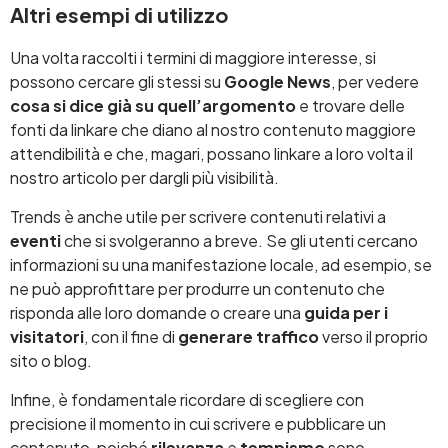
Altri esempi di utilizzo
Una volta raccolti i termini di maggiore interesse, si
possono cercare gli stessi su
Google News
, per vedere
cosa si dice già su quell’argomento
e trovare delle
fonti da linkare che diano al nostro contenuto maggiore
attendibilità e che, magari, possano linkare a loro volta il
nostro articolo per dargli più visibilità.
Trends è anche utile per scrivere contenuti relativi a
eventi
che si svolgeranno a breve. Se gli utenti cercano
informazioni su una manifestazione locale, ad esempio, se
ne può approfittare per produrre un contenuto che
risponda alle loro domande o creare una
guida per i
visitatori
, con il fine di
generare traffico
verso il proprio
sito o blog.
Infine, è fondamentale ricordare di scegliere con
precisione il momento in cui scrivere e pubblicare un
contenuto, poiché
rilevanza
e
tempismo
sono