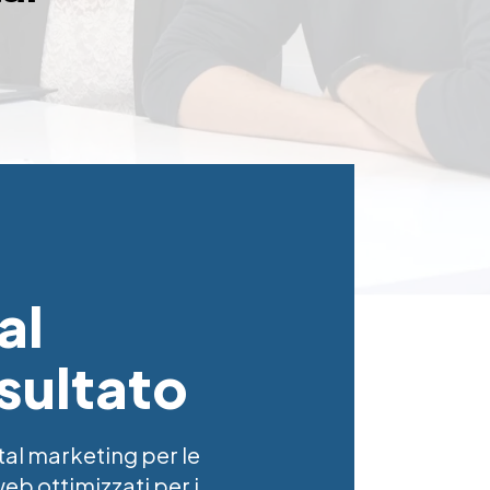
al
isultato
tal marketing per le
eb ottimizzati per i