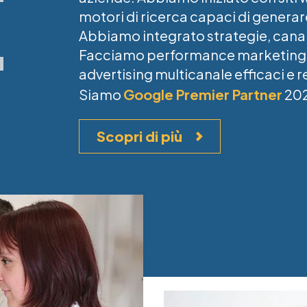
motori di ricerca capaci di generare
Abbiamo integrato strategie, canali
Facciamo performance marketin
advertising multicanale efficaci e 
Siamo
Google Premier Partner
202
Scopri di più
Image