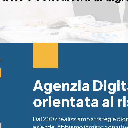
Agenzia Digit
orientata al r
Dal 2007 realizziamo strategie digi
aziende. Abbiamo iniziato con siti w