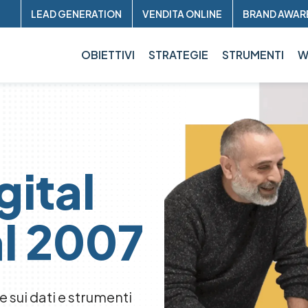
Header
LEAD GENERATION
VENDITA ONLINE
BRAND AWAR
sup
OBIETTIVI
STRATEGIE
STRUMENTI
W
gital
l 2007
sui dati e strumenti