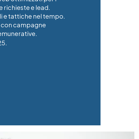
 richieste e lead.
 e tattiche nel tempo.
g con campagne
remunerative.
5.