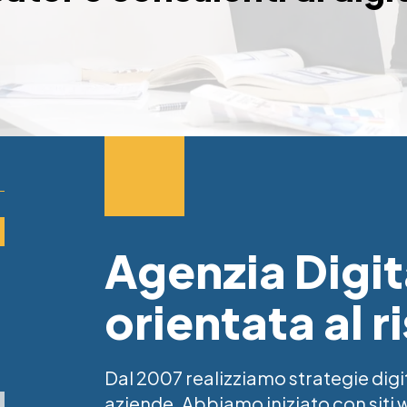
Agenzia Digit
orientata al r
Dal 2007 realizziamo strategie digi
aziende. Abbiamo iniziato con siti w