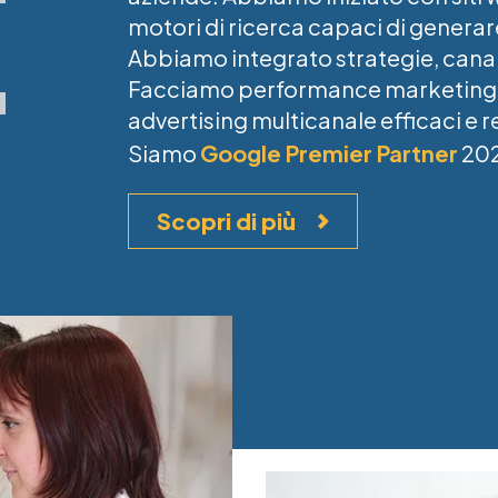
motori di ricerca capaci di generare
Abbiamo integrato strategie, canali
Facciamo performance marketin
advertising multicanale efficaci e 
Siamo
Google Premier Partner
202
Scopri di più
Image