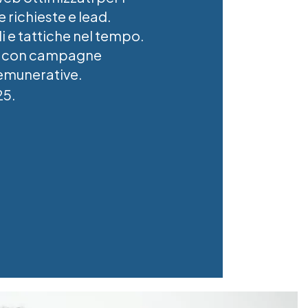
 richieste e lead.
 e tattiche nel tempo.
g con campagne
remunerative.
5.