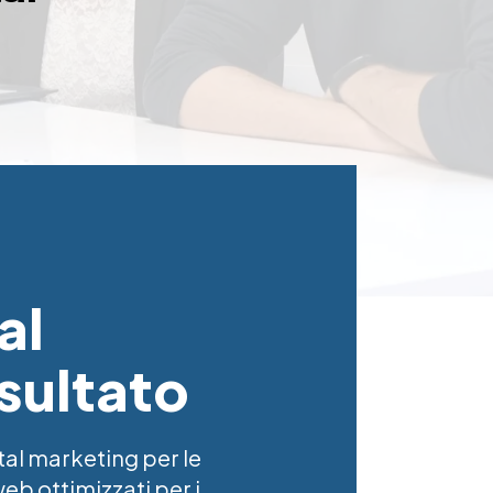
al
isultato
tal marketing per le
eb ottimizzati per i