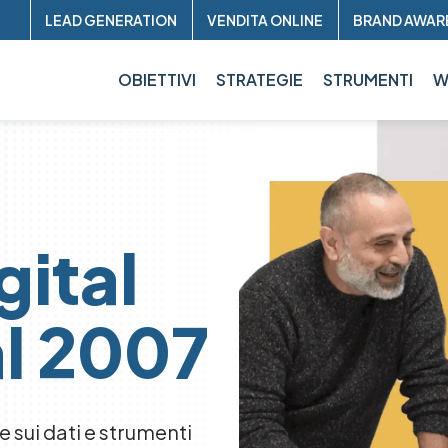
Header
LEAD GENERATION
VENDITA ONLINE
BRAND AWAR
sup
OBIETTIVI
STRATEGIE
STRUMENTI
W
gital
l 2007
sui dati e strumenti