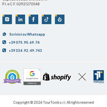
P.I. e C.F. 02921270548
Social
Scrivici su Whatsapp
Contatti
+39 075.95.69.74
+39 334.92.49.743
Copyright © 2026 TourTools s.r.l. All rights reserved