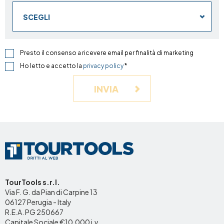
SCEGLI
Presto il consenso a ricevere email per finalità di marketing
Ho letto e accetto la
privacy policy
*
INVIA
TourTools s.r.l.
Via F. G. da Pian di Carpine 13
06127 Perugia - Italy
R.E.A. PG 250667
Capitale Sociale €10.000 i.v.