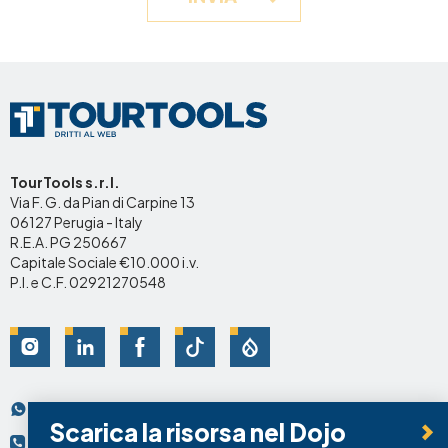
TourTools s.r.l.
Via F. G. da Pian di Carpine 13
06127 Perugia - Italy
R.E.A. PG 250667
Capitale Sociale €10.000 i.v.
P.I. e C.F. 02921270548
Social
Scrivici su Whatsapp
Contatti
Scarica la risorsa nel Dojo
+39 075.95.69.74