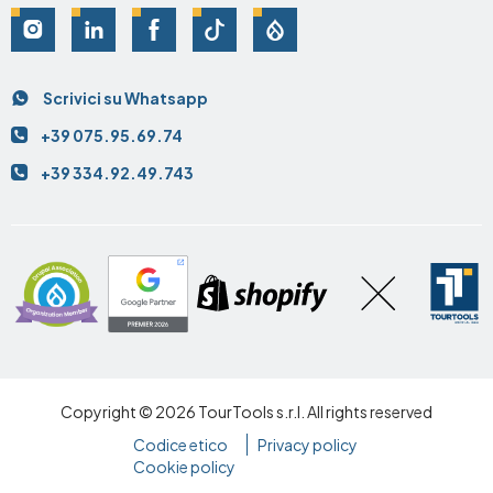
Social
Scrivici su Whatsapp
Contatti
+39 075.95.69.74
+39 334.92.49.743
Copyright © 2026 TourTools s.r.l. All rights reserved
Codice etico
Privacy policy
Footer
Cookie policy