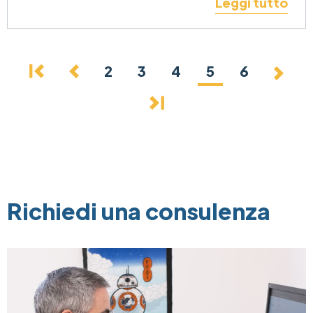
Leggi tutto
Pagination
First page
Previous page
Page
2
Page
3
Page
4
Current page
5
Page
6
Next
Last page
Richiedi una consulenza