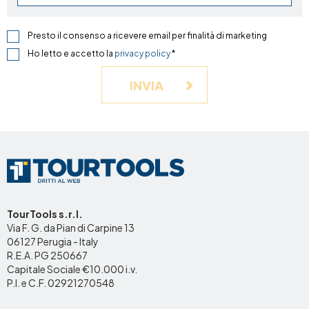
Presto il consenso a ricevere email per finalità di marketing
Ho letto e accetto la
privacy policy
*
INVIA
TourTools s.r.l.
Via F. G. da Pian di Carpine 13
06127 Perugia - Italy
R.E.A. PG 250667
Capitale Sociale €10.000 i.v.
P.I. e C.F. 02921270548