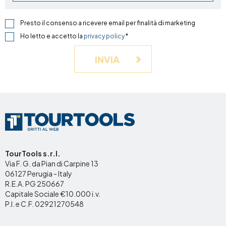
Presto il consenso a ricevere email per finalità di marketing
Ho letto e accetto la
privacy policy
*
INVIA
TourTools s.r.l.
Via F. G. da Pian di Carpine 13
06127 Perugia - Italy
R.E.A. PG 250667
Capitale Sociale €10.000 i.v.
P.I. e C.F. 02921270548