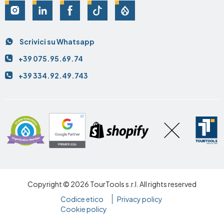
Social
Scrivici su Whatsapp
Contatti
+39 075.95.69.74
+39 334.92.49.743
Copyright © 2026 TourTools s.r.l. All rights reserved
Codice etico
Privacy policy
Footer
Cookie policy
final