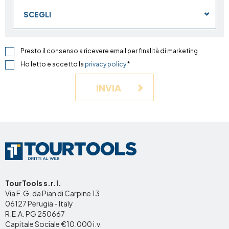
SCEGLI
Presto il consenso a ricevere email per finalità di marketing
Ho letto e accetto la
privacy policy
*
INVIA
TourTools s.r.l.
Via F. G. da Pian di Carpine 13
06127 Perugia - Italy
R.E.A. PG 250667
Capitale Sociale €10.000 i.v.